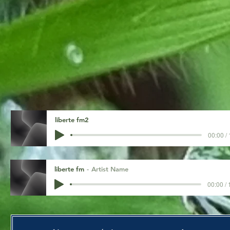
liberte fm2
00:00 /
liberte fm
Artist Name
00:00 / 